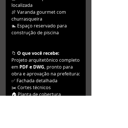
localizada
🍖 Varanda gourmet com
churrasqueira
🏊 Espaço reservado para
construção de piscina
📁
O que você recebe:
Projeto arquitetônico completo
em
PDF e DWG
, pronto para
obra e aprovação na prefeitura:
✅ Fachada detalhada
✂️ Cortes técnicos
🏠 Planta de cobertura
📏 Tabela de esquadrias (portas
e janelas com medidas)
📊 Quadro de áreas e
metragens