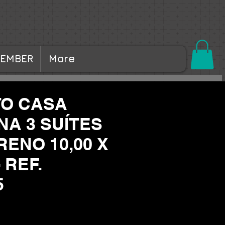
MEMBER
More
O CASA
A 3 SUÍTES
RENO 10,00 X
- REF.
5