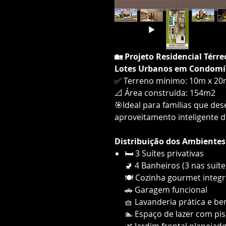
🏡 Projeto Residencial Térr
Lotes Urbanos em Condomí
✅ Terreno mínimo: 10m x 2
📐 Área construída: 154m2
🎯Ideal para famílias que des
aproveitamento inteligente d
Distribuição dos Ambientes
🛏️ 3 Suítes privativas
🚽 4 Banheiros (3 nas suítes
🍽️ Cozinha gourmet integr
🚗 Garagem funcional
🧺 Lavanderia prática e be
🏊 Espaço de lazer com pis
🌿 Jardim frontal planejad