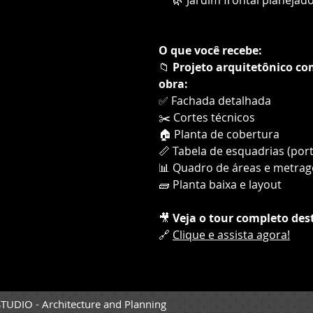
O que você recebe:
📁
Projeto arquitetônico c
obra:
✅ Fachada detalhada
✂️ Cortes técnicos
🏠 Planta de cobertura
📏 Tabela de esquadrias (por
📊 Quadro de áreas e metra
🧱 Planta baixa e layout
🎥
Veja o tour completo des
🔗
Clique e assista agora!
TUDIO - Architecture and Planning