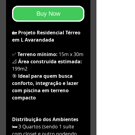
Buy Now
🏡
Projeto Residencial Térreo
em L Avarandada
✅
Terreno mínimo:
15m x 30m
📐
Área construída estimada:
199m2
🎯
Ideal para quem busca
conforto, integração e lazer
com piscina em terreno
compacto
Distribuição dos Ambientes
🛏️ 3 Quartos (sendo 1 suíte
com closet e outro podendo