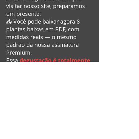
visitar nosso site, preparamos
um presente:
📥 Você pode baixar agora 8
plantas baixas em PDF, com
medidas reais — o mesmo
padrão da nossa assinatura
Premium.
Essa
degustação é totalmente
gratuita
, para que você conheça
a qualidade do nosso conteúdo
antes de decidir.
🎉 Esperamos que isso te ajude
a dar o próximo passo com mais
confiança.