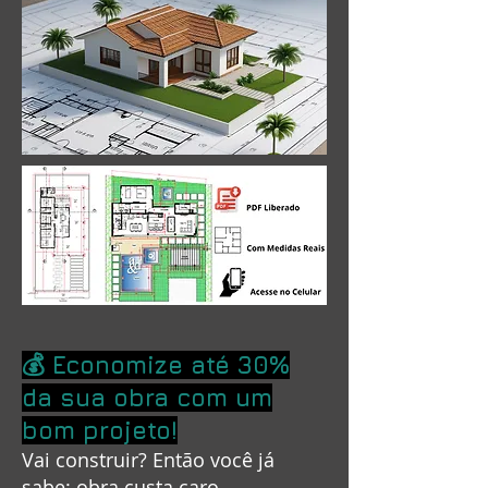
💰 Economize até 30%
da sua obra com um
bom projeto!
Vai construir? Então você já
sabe: obra custa caro.