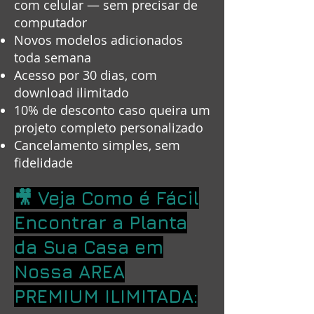
com celular — sem precisar de
computador
Novos modelos adicionados
toda semana
Acesso por 30 dias, com
download ilimitado
10% de desconto caso queira um
projeto completo personalizado
Cancelamento simples, sem
fidelidade
🎥 Veja Como é Fácil
Encontrar a Planta
da Sua Casa em
Nossa AREA
PREMIUM ILIMITADA: