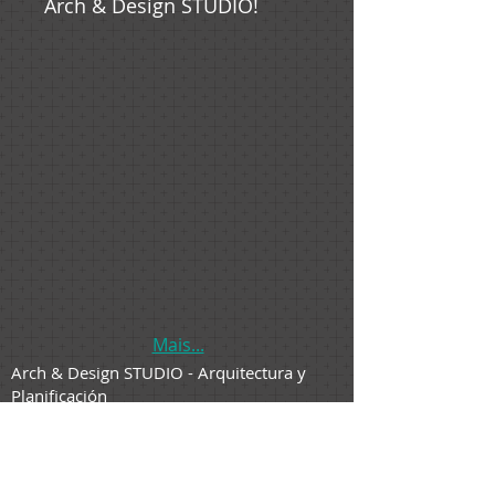
Arch & Design STUDIO!
Mais...
Arch & Design STUDIO - Arquitectura y
Planificación
Rua 7 de Setembro, 542
Bilac/SP
CNPJ
33.848.520
/0001-08
TEL
+55 18 997343021