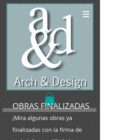
OBRAS FINALIZADAS
¡Mira algunas obras ya
finalizadas con la firma de