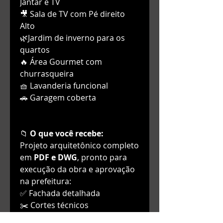
Jantar e TV
🎥 Sala de TV com Pé direito
Alto
🌿Jardim de inverno para os
quartos
🔥 Área Gourmet com
churrasqueira
🧺 Lavanderia funcional
🚗 Garagem coberta
📁
O que você recebe:
Projeto arquitetônico completo
em
PDF e DWG
, pronto para
execução da obra e aprovação
na prefeitura:
✅ Fachada detalhada
✂️ Cortes técnicos
🏠 Planta de cobertura