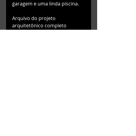
garagem e uma linda piscina.
Arquivo do projeto
arquitetônico completo
contendo Fachada, Cortes,
Planta de Cobertura, Tabela de
Esquadrias com medidas de
todas as portas e janelas,
Tabela com metragens de área
à construir dentre outros
detalhes técnicos para Obra e
Para Prefeitura.
VEJA O VÍDEO DESTE
PROJETO:
https://www.youtube.c
om/watch?
v=saPl6tSsk9k&t=84s