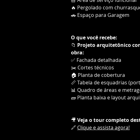
🔥 Pergolado com churrasqu
🚗 Espaço para Garagem
O que você recebe:
📁
Projeto arquitetônico c
obra:
✅ Fachada detalhada
✂️ Cortes técnicos
🏠 Planta de cobertura
📏 Tabela de esquadrias (por
📊 Quadro de áreas e metra
🧱 Planta baixa e layout arqu
🎥
Veja o tour completo des
🔗
Clique e assista agora!