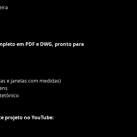
eira
ompleto em PDF e DWG, pronto para
tas e janelas com medidas)
gens
itetônico
te projeto no YouTube: