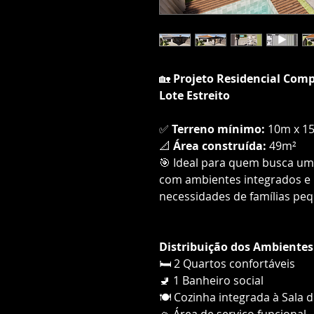
🏡
Projeto Residencial Com
Lote Estreito
✅
Terreno mínimo:
10m x 1
📐
Área construída:
49m²
🎯 Ideal para quem busca um 
com ambientes integrados e 
necessidades de famílias peq
Distribuição dos Ambientes
🛏️ 2 Quartos confortáveis
🚽 1 Banheiro social
🍽️ Cozinha integrada à Sala d
🧺 Área de serviço funcional