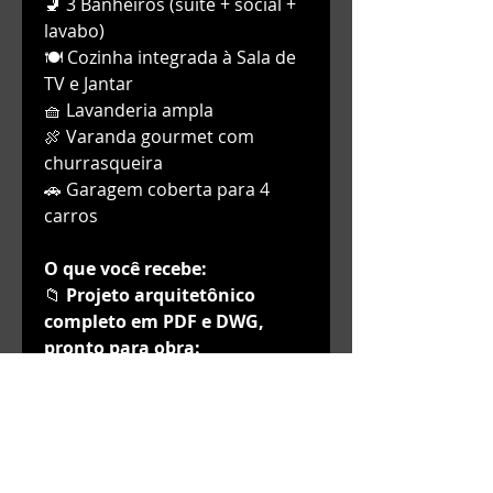
🚽 3 Banheiros (suíte + social +
lavabo)
🍽️ Cozinha integrada à Sala de
TV e Jantar
🧺 Lavanderia ampla
🍖 Varanda gourmet com
churrasqueira
🚗 Garagem coberta para 4
carros
O que você recebe:
📁
Projeto arquitetônico
completo em PDF e DWG,
pronto para obra:
✅ Fachada e Elevações
detalhada
✂️ Cortes técnicos
🏠 Planta de cobertura
📏 Tabela de esquadrias (portas