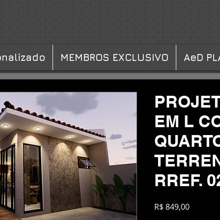
onalizado
MEMBROS EXCLUSIVO
AeD PL
PROJET
EM L C
QUARTO
TERREN
RREF. 0
Preço
R$ 849,00