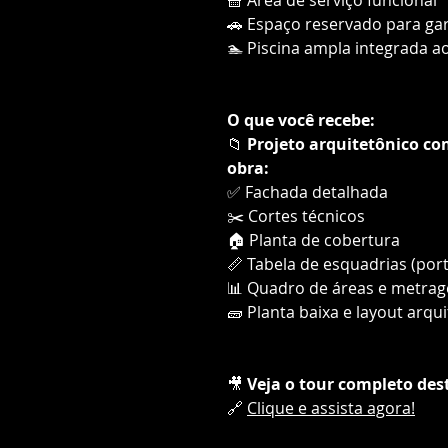
🚗 Espaço reservado para g
🏊 Piscina ampla integrada a
O que você recebe:
📁
Projeto arquitetônico c
obra:
✅ Fachada detalhada
✂️ Cortes técnicos
🏠 Planta de cobertura
📏 Tabela de esquadrias (por
📊 Quadro de áreas e metra
🧱 Planta baixa e layout arqu
🎥
Veja o tour completo des
🔗
Clique e assista agora!