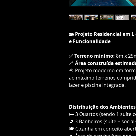
🏡
Projeto Residencial em L 
e Funcionalidade
✅
Terreno mínimo:
8m x 25
📐
Área construída estimad
🎯 Projeto moderno em forma
ao máximo terrenos comprid
lazer e piscina integrada.
Distribuição dos Ambientes
🛏️ 3 Quartos (sendo 1 suíte 
🚽 3 Banheiros (suíte + social
🍽️ Cozinha em conceito abert
🧺 Área de serviço funcional