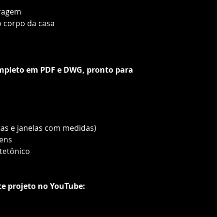
aragem
o corpo da casa
ompleto em PDF e DWG, pronto para
tas e janelas com medidas)
gens
itetônico
te projeto no YouTube: