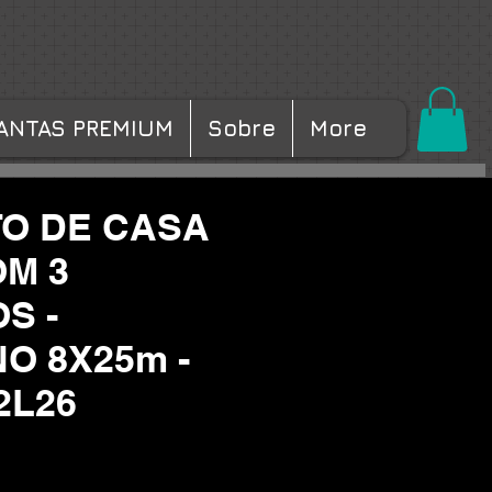
ANTAS PREMIUM
Sobre
More
O DE CASA
OM 3
S -
O 8X25m -
2L26